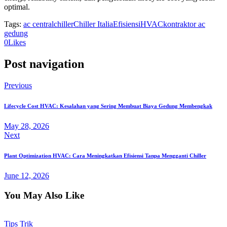
optimal.
Tags:
ac central
chiller
Chiller Italia
Efisiensi
HVAC
kontraktor ac
gedung
0
Likes
Post navigation
Previous
Lifecycle Cost HVAC: Kesalahan yang Sering Membuat Biaya Gedung Membengkak
May 28, 2026
Next
Plant Optimization HVAC: Cara Meningkatkan Efisiensi Tanpa Mengganti Chiller
June 12, 2026
You May Also Like
Tips Trik