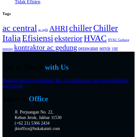
Tidak Efisien
Tags
ac central
chiller
Chiller
AHRI
ac split
Italia
Efisiensi
HVAC
eksterior
HVAC Gedung
kontraktor ac gedung
perawatan
servis
interior
VRF
Get in Touch
with Us
Bukaka Inti Aircon
Bukaka Inti Aircon
Bukaka Inti Aircon
Bukaka
Inti Aircon
Jakarta
Office
Jl. Perjuangan No. 22,
Kebun Jeruk, Jakbar 11530
(+62 21) 5366 2434
jktoffice@bukakainti.com