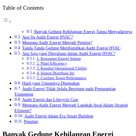
Table of Contents
Banyak Gedung Kehilangan Energi Tanpa Menyadarinya
Apa Itu Audit Energi HVAC?
Mengapa Audit Energi Menjadi Penting?
Tanda-Tanda Gedung Membutuhkan Audit Energi HVAC
Apa Saja yang Dievaluasi dalam Audit Energi HVAC?
1. Konsumsi Energi Sistem
2. Plant Efficiency
3. Kondisi Operasional Chiller
4. Sistem Distribusi Air
5. Cooling Tower Performance
Hasil yang Umumnya Ditemukan
Audit Energi Tidak Selalu Berujung pada Penggantian
Equipment
Audit Energi dan Lifecycle Cost
Mengapa Audit Energi Menjadi Langkah Awal dalam Strategi
Efisiensi?
Audit Energi dalam Era Smart Building
Penutup
Banyak Gedung Kehilangan Energi