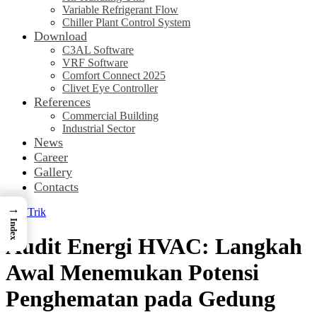
Variable Refrigerant Flow
Chiller Plant Control System
Download
C3AL Software
VRF Software
Comfort Connect 2025
Clivet Eye Controller
References
Commercial Building
Industrial Sector
News
Career
Gallery
Contacts
→
Tips Trik
Index
Audit Energi HVAC: Langkah
Awal Menemukan Potensi
Penghematan pada Gedung