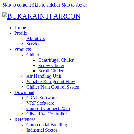
Skip to content
Skip to sidebar
Skip to footer
Home
Profile
About Us
Service
Products
Chiller
Centrifugal Chiller
Screw Chiller
Scroll Chiller
Air Handling Unit
Variable Refrigerant Flow
Chiller Plant Control System
Download
C3AL Software
VRF Software
Comfort Connect 2025
Clivet Eye Controller
References
Commercial Building
Industrial Sector