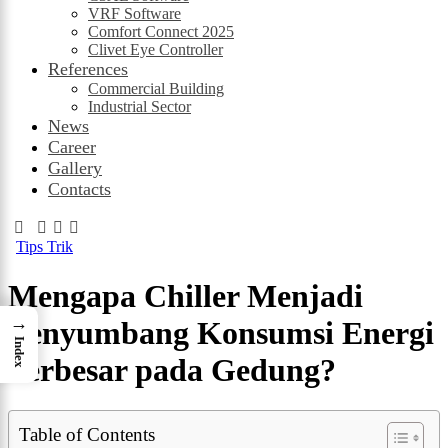
VRF Software
Comfort Connect 2025
Clivet Eye Controller
References
Commercial Building
Industrial Sector
News
Career
Gallery
Contacts
Tips Trik
Mengapa Chiller Menjadi
→
Penyumbang Konsumsi Energi
Index
Terbesar pada Gedung?
Table of Contents