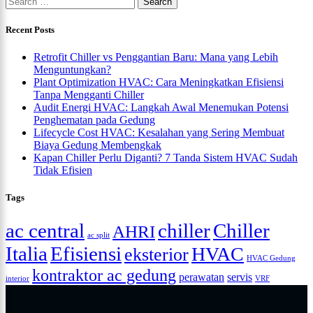
Recent Posts
Retrofit Chiller vs Penggantian Baru: Mana yang Lebih
Menguntungkan?
Plant Optimization HVAC: Cara Meningkatkan Efisiensi
Tanpa Mengganti Chiller
Audit Energi HVAC: Langkah Awal Menemukan Potensi
Penghematan pada Gedung
Lifecycle Cost HVAC: Kesalahan yang Sering Membuat
Biaya Gedung Membengkak
Kapan Chiller Perlu Diganti? 7 Tanda Sistem HVAC Sudah
Tidak Efisien
Tags
ac central
chiller
Chiller
AHRI
ac split
Italia
Efisiensi
HVAC
eksterior
HVAC Gedung
kontraktor ac gedung
perawatan
servis
interior
VRF