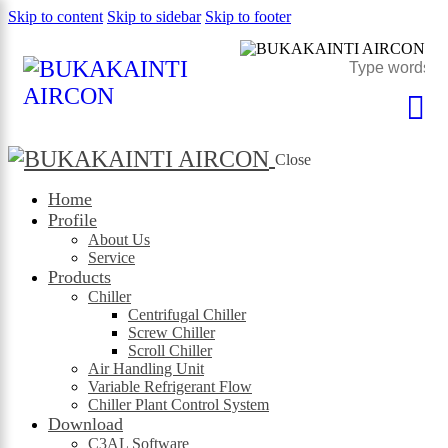
Skip to content
Skip to sidebar
Skip to footer
×
Close
Home
Profile
About Us
Service
Products
Chiller
Centrifugal Chiller
Screw Chiller
Scroll Chiller
Air Handling Unit
Variable Refrigerant Flow
Chiller Plant Control System
Download
C3AL Software