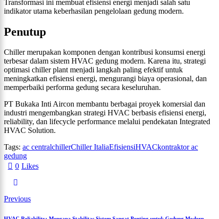
Transformasi ini membuat efisiensi energi menjadi salah satu
indikator utama keberhasilan pengelolaan gedung modern.
Penutup
Chiller merupakan komponen dengan kontribusi konsumsi energi
terbesar dalam sistem HVAC gedung modern. Karena itu, strategi
optimasi chiller plant menjadi langkah paling efektif untuk
meningkatkan efisiensi energi, mengurangi biaya operasional, dan
memperbaiki performa gedung secara keseluruhan.
PT Bukaka Inti Aircon membantu berbagai proyek komersial dan
industri mengembangkan strategi HVAC berbasis efisiensi energi,
reliability, dan lifecycle performance melalui pendekatan Integrated
HVAC Solution.
Tags:
ac central
chiller
Chiller Italia
Efisiensi
HVAC
kontraktor ac
gedung
0
Likes
Previous
HVAC Reliability: Mengapa Stabilitas Sistem Sangat Penting untuk Gedung Modern