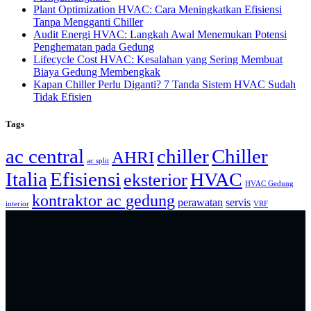
Plant Optimization HVAC: Cara Meningkatkan Efisiensi
Tanpa Mengganti Chiller
Audit Energi HVAC: Langkah Awal Menemukan Potensi
Penghematan pada Gedung
Lifecycle Cost HVAC: Kesalahan yang Sering Membuat
Biaya Gedung Membengkak
Kapan Chiller Perlu Diganti? 7 Tanda Sistem HVAC Sudah
Tidak Efisien
Tags
ac central
chiller
Chiller
AHRI
ac split
Italia
Efisiensi
HVAC
eksterior
HVAC Gedung
kontraktor ac gedung
perawatan
servis
interior
VRF