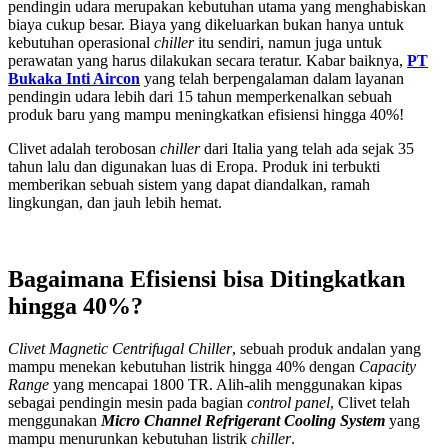
pendingin udara merupakan kebutuhan utama yang menghabiskan
biaya cukup besar. Biaya yang dikeluarkan bukan hanya untuk
kebutuhan operasional
chiller
itu sendiri, namun juga untuk
perawatan yang harus dilakukan secara teratur. Kabar baiknya,
PT
Bukaka Inti Aircon
yang telah berpengalaman dalam layanan
pendingin udara lebih dari 15 tahun memperkenalkan sebuah
produk baru yang mampu meningkatkan efisiensi hingga 40%!
Clivet adalah terobosan
chiller
dari Italia yang telah ada sejak 35
tahun lalu dan digunakan luas di Eropa. Produk ini terbukti
memberikan sebuah sistem yang dapat diandalkan, ramah
lingkungan, dan jauh lebih hemat.
Bagaimana Efisiensi bisa Ditingkatkan
hingga 40%?
Clivet Magnetic Centrifugal Chiller
, sebuah produk andalan yang
mampu menekan kebutuhan listrik hingga 40% dengan
Capacity
Range
yang mencapai 1800 TR. Alih-alih menggunakan kipas
sebagai pendingin mesin pada bagian
control panel
, Clivet telah
menggunakan
Micro Channel Refrigerant Cooling System
yang
mampu menurunkan kebutuhan listrik
chiller
.