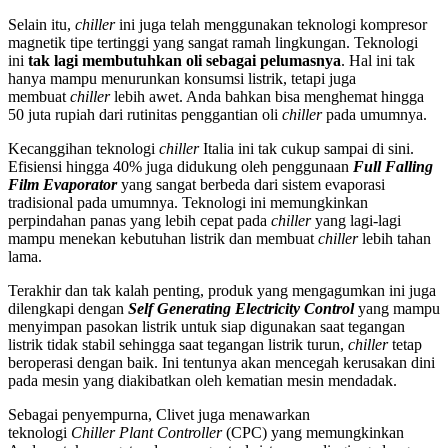
Selain itu,
chiller
ini juga telah menggunakan teknologi kompresor
magnetik tipe tertinggi yang sangat ramah lingkungan. Teknologi
ini
tak lagi membutuhkan oli sebagai pelumasnya
. Hal ini tak
hanya mampu menurunkan konsumsi listrik, tetapi juga
membuat
chiller
lebih awet. Anda bahkan bisa menghemat hingga
50 juta rupiah dari rutinitas penggantian oli
chiller
pada umumnya.
Kecanggihan teknologi
chiller
Italia ini tak cukup sampai di sini.
Efisiensi hingga 40% juga didukung oleh penggunaan
Full Falling
Film Evaporator
yang sangat berbeda dari sistem evaporasi
tradisional pada umumnya. Teknologi ini memungkinkan
perpindahan panas yang lebih cepat pada
chiller
yang lagi-lagi
mampu menekan kebutuhan listrik dan membuat
chiller
lebih tahan
lama.
Terakhir dan tak kalah penting, produk yang mengagumkan ini juga
dilengkapi dengan
Self Generating Electricity Control
yang mampu
menyimpan pasokan listrik untuk siap digunakan saat tegangan
listrik tidak stabil sehingga saat tegangan listrik turun,
chiller
tetap
beroperasi dengan baik. Ini tentunya akan mencegah kerusakan dini
pada mesin yang diakibatkan oleh kematian mesin mendadak.
Sebagai penyempurna, Clivet juga menawarkan
teknologi
Chiller
Plant Controller
(CPC) yang memungkinkan