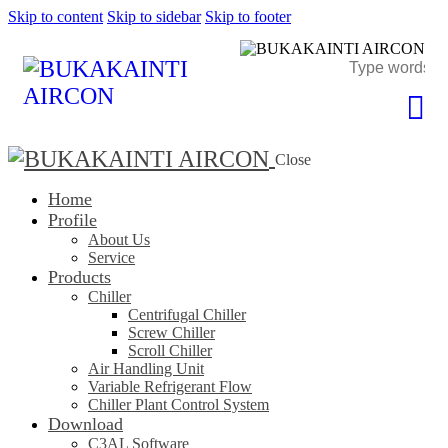
Skip to content
Skip to sidebar
Skip to footer
Close
Home
Profile
About Us
Service
Products
Chiller
Centrifugal Chiller
Screw Chiller
Scroll Chiller
Air Handling Unit
Variable Refrigerant Flow
Chiller Plant Control System
Download
C3AL Software