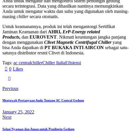
Anda untuk mengatur dan mengontrol sistem pendingin gedung
secara terintegrasi. Data yang dihasilkan nantinya memungkinkan
Anda untuk mengatur waktu dan suhu yang digunakan oleh masing-
masing
chiller
secara otomatis.
Untuk keamanannya, produk ini telah mengantongi Sertifikat
Jaminan Keamanan dari
AHRI,
ErP-Energy related
Products
,
dan
EUROVENT
. Nikmati keuntungan jangka panjang
dengan menggunakan
Clivet Magnetic Centrifugal Chiller
yang
bisa Anda dapatkan di
PT BUKAKA INTI AIRCON
sebagai satu-
satunya distributor resmi Clivet di Indonesia.
Tags:
ac central
chiller
Chiller Italia
Efisiensi
0
Likes
Previous
Menjawab Pertanyaan Anda Tentang AC Central Gedung
January 25, 2022
Next
Solusi Nyaman dan Aman untuk Pendingin Gedung